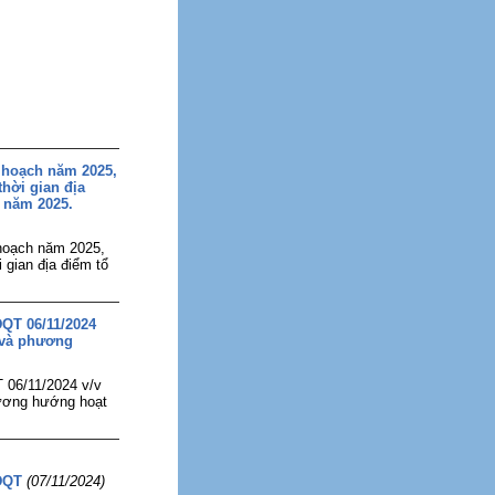
 hoạch năm 2025,
thời gian địa
 năm 2025.
hoạch năm 2025,
 gian địa điểm tổ
ĐQT 06/11/2024
 và phương
 06/11/2024 v/v
hương hướng hoạt
ĐQT
(07/11/2024)