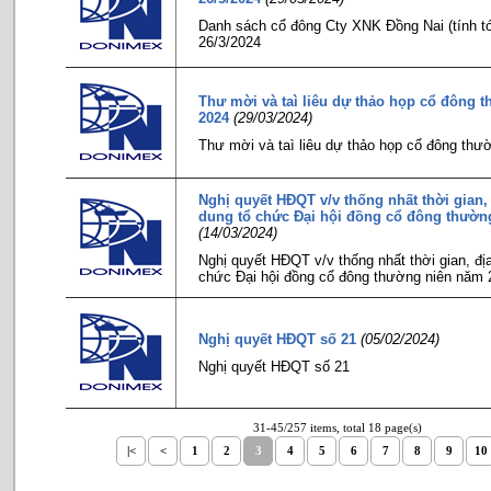
Danh sách cổ đông Cty XNK Đồng Nai (tính tớ
26/3/2024
Thư mời và taì liêu dự thảo họp cổ đông 
2024
(29/03/2024)
Thư mời và taì liêu dự thảo họp cổ đông thư
Nghị quyết HĐQT v/v thống nhất thời gian,
dung tổ chức Đại hội đồng cổ đông thườn
(14/03/2024)
Nghị quyết HĐQT v/v thống nhất thời gian, địa
chức Đại hội đồng cổ đông thường niên năm 
Nghị quyết HĐQT số 21
(05/02/2024)
Nghị quyết HĐQT số 21
31-45/257 items, total 18 page(s)
|<
<
1
2
3
4
5
6
7
8
9
10