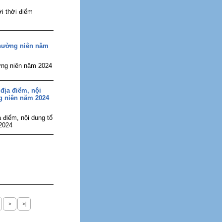
i thời điểm
thường niên năm
ờng niên năm 2024
 địa điểm, nội
g niên năm 2024
 điểm, nội dung tổ
2024
>
>|