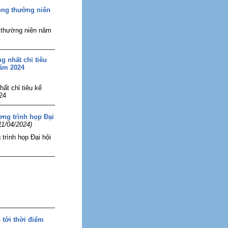
ông thường niên
g thường niên năm
g nhất chỉ tiêu
năm 2024
hất chỉ tiêu kế
24
ơng trình họp Đại
11/04/2024)
trình họp Đại hội
 tới thời điểm