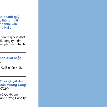
T
inh doanh quý
, thống nhất
nh thuê văn
g Nai .
h doanh quý 2/2024
ất công ty kiểm
hòng phường Thanh
phần Xuất nhập
)
n Xuất nhập khẩu
QT và Quyết định
toán trưởng Công
/2024)
 và Quyết định
án trưởng Công ty