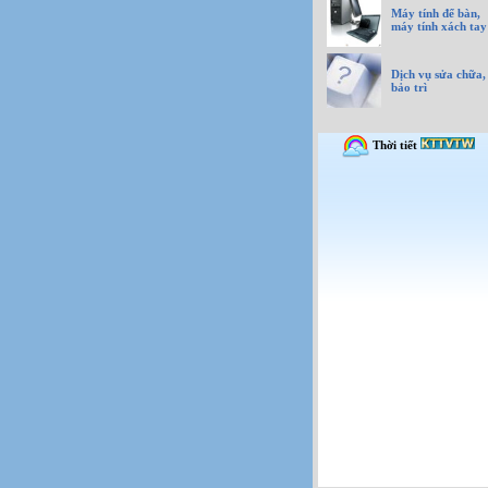
Máy tính để bàn,
máy tính xách tay
Dịch vụ sửa chữa,
bảo trì