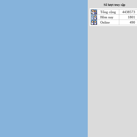
Số lượt truy cập
Tổng cộng
4438573
Hôm nay
1801
Online
490