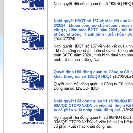
Nghị quyết Hội đồng quản trị số 193/NQ-HĐQ
Nghị quyết HĐQT số 157 về việc kết quả k
2/2024 , khoản công nợ chậm luân chuyển 
công ty kiểm toán BCTC năm 2024 , tình hì
phòng phường Thanh bình - Biên hòa - Đồn
(10/09/2024)
Nghị quyết HĐQT số 157 về việc kết quả kin
, khoản công nợ chậm luân chuyển , thống nh
toán BCTC năm 2024 , tình hình thuê văn p
bình - Biên hòa - Đồng Nai
Quyết định Hội đồng quản trị Công ty Cổ 
khẩu Đồng nai số 119/QĐ-HĐQT
(18/06/2024
Quyết định Hội đồng quản trị Công ty Cổ phầ
Đồng nai số 119/QĐ-HĐQT
Nghị quyết Hội đồng quản trị số 90/NQ-HĐ
90A/QĐ.CTCPXNKĐN về việc bổ nhiệm Kế 
ty cổ phần xuất nhập khẩu đồng nai.
(18/06
Nghị quyết Hội đồng quản trị số 90/NQ-HĐQT
90A/QĐ.CTCPXNKĐN về việc bổ nhiệm Kế to
cổ phần xuất nhập khẩu đồng nai.