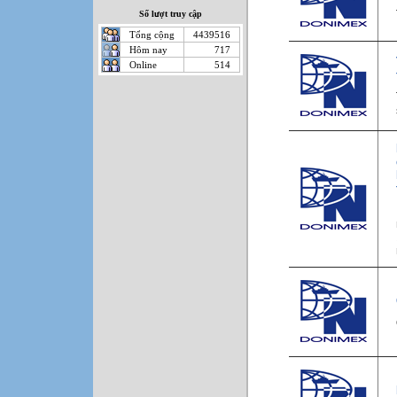
Số lượt truy cập
Tổng cộng
4439516
Hôm nay
717
Online
514