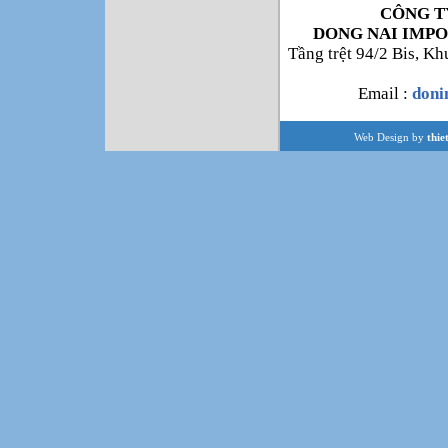
CÔNG T
DONG NAI IMPO
Tầng trệt 94/2 Bis, K
Email :
don
Web Design by
thie