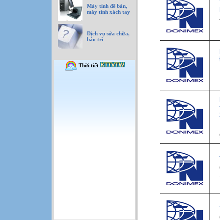
Máy tính để bàn,
máy tính xách tay
Dịch vụ sửa chữa,
bảo trì