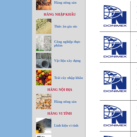
Hàng nông sản
HÀNG NHẬP KHẨU
Thức ăn gia súc
Công nghiệp thực
phẩm
Vật liệu xây dựng
Trái cây nhập khẩu
HÀNG NỘI ĐỊA
Hàng nông sản
HÀNG VI TÍNH
Linh kiện vi tính