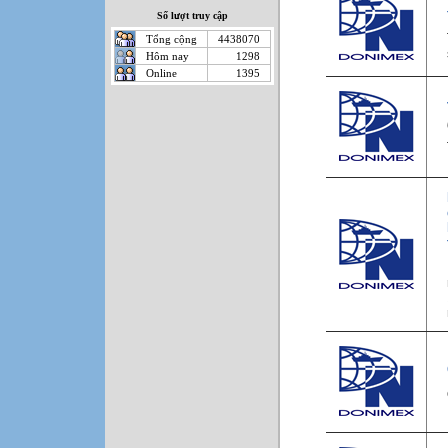
Số lượt truy cập
Tổng cộng
4438070
Hôm nay
1298
Online
1395