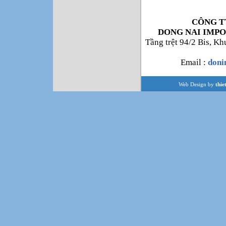
CÔNG T
DONG NAI IMPO
Tầng trệt 94/2 Bis, K
Email :
don
Web Design by
thie