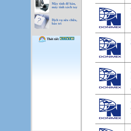
Máy tính để bàn,
máy tính xách tay
Dịch vụ sửa chữa,
bảo trì