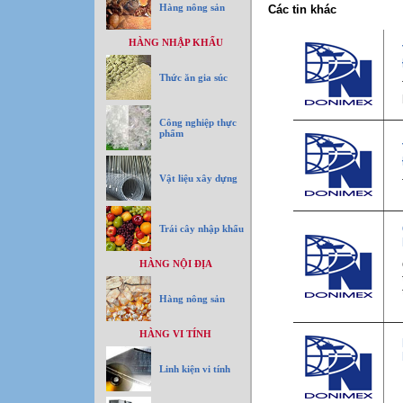
Hàng nông sản
Các tin khác
HÀNG NHẬP KHẨU
Thức ăn gia súc
Công nghiệp thực
phẩm
Vật liệu xây dựng
Trái cây nhập khẩu
HÀNG NỘI ĐỊA
Hàng nông sản
HÀNG VI TÍNH
Linh kiện vi tính