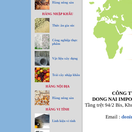
Hàng nông sản
HÀNG NHẬP KHẨU
Thức ăn gia súc
Công nghiệp thực
phẩm
Vật liệu xây dựng
Trái cây nhập khẩu
HÀNG NỘI ĐỊA
CÔNG T
Hàng nông sản
DONG NAI IMPO
Tầng trệt 94/2 Bis, K
HÀNG VI TÍNH
Email :
don
Linh kiện vi tính