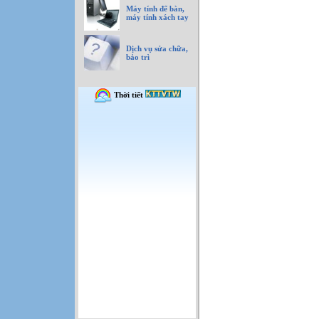
Máy tính để bàn,
máy tính xách tay
Dịch vụ sửa chữa,
bảo trì