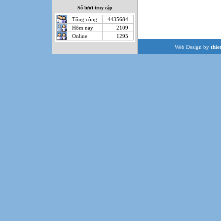
Số lượt truy cập
Tổng cộng
4435684
Hôm nay
2109
Online
1295
Web Design by
thie