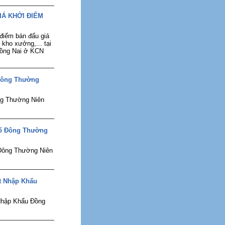
IÁ KHỞI ĐIỂM
điểm bán đấu giá
 kho xưởng,... tại
Đồng Nai ở KCN
 Đông Thường
ng Thường Niên
Cổ Đông Thường
Đông Thường Niên
t Nhập Khẩu
Nhập Khẩu Đồng