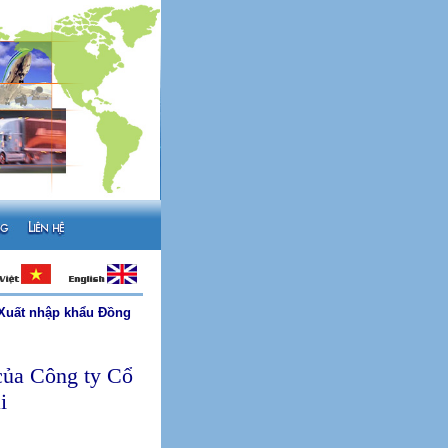
 Xuất nhập khẩu Đồng
của Công ty Cổ
i