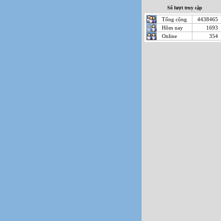
Số lượt truy cập
Tổng cộng
4438465
Hôm nay
1693
Online
354