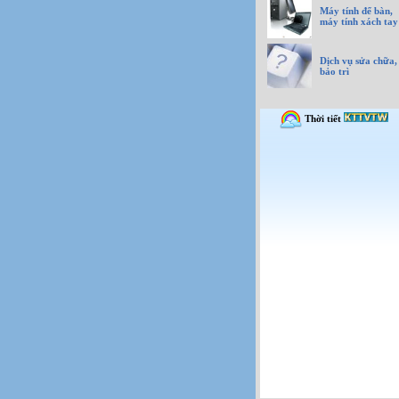
Máy tính để bàn,
máy tính xách tay
Dịch vụ sửa chữa,
bảo trì