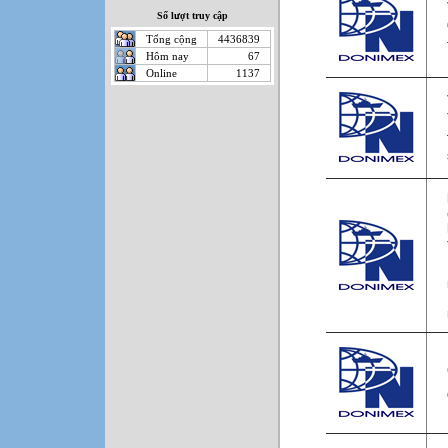
Số lượt truy cập
Tổng cộng
4436839
Hôm nay
67
Online
1137