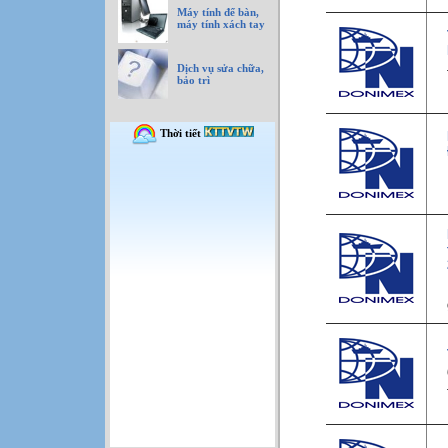
Máy tính để bàn,
máy tính xách tay
Dịch vụ sửa chữa,
bảo trì