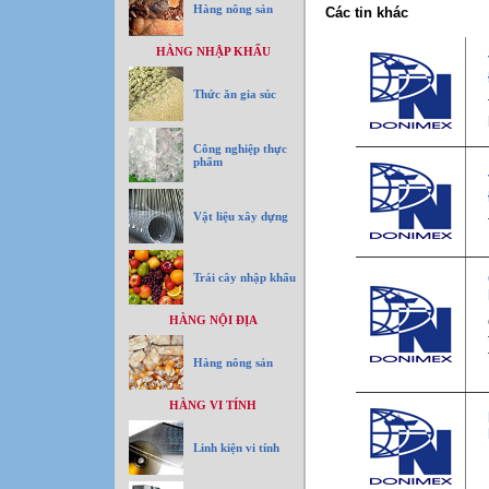
Hàng nông sản
Các tin khác
HÀNG NHẬP KHẨU
Thức ăn gia súc
Công nghiệp thực
phẩm
Vật liệu xây dựng
Trái cây nhập khẩu
HÀNG NỘI ĐỊA
Hàng nông sản
HÀNG VI TÍNH
Linh kiện vi tính