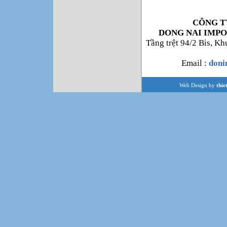
CÔNG T
DONG NAI IMPO
Tầng trệt 94/2 Bis, K
Email :
don
Web Design by
thie