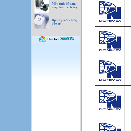
Máy tính để bàn,
máy tính xách tay
Dịch vụ sửa chữa,
bảo trì