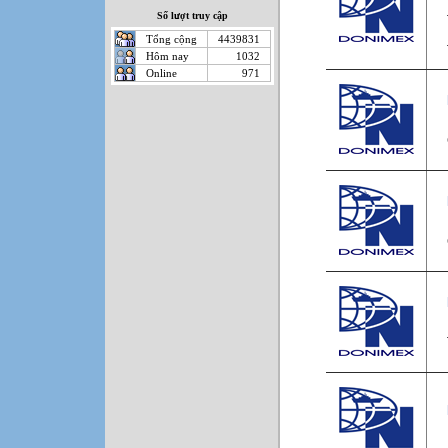
Số lượt truy cập
Tổng cộng
4439831
Hôm nay
1032
Online
971