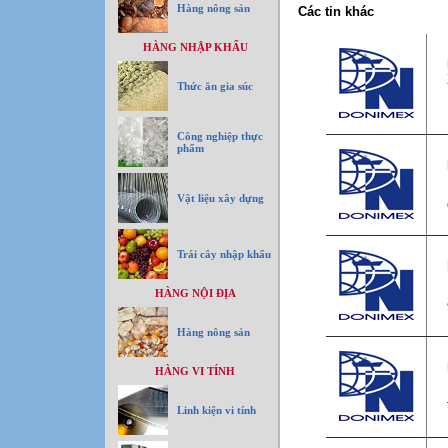
Hàng nông sản
Các tin khác
HÀNG NHẬP KHẨU
Thức ăn gia súc
Công nghiệp thực
phẩm
Vật liệu xây dựng
Trái cây nhập khẩu
HÀNG NỘI ĐỊA
Hàng nông sản
HÀNG VI TÍNH
Linh kiện vi tính