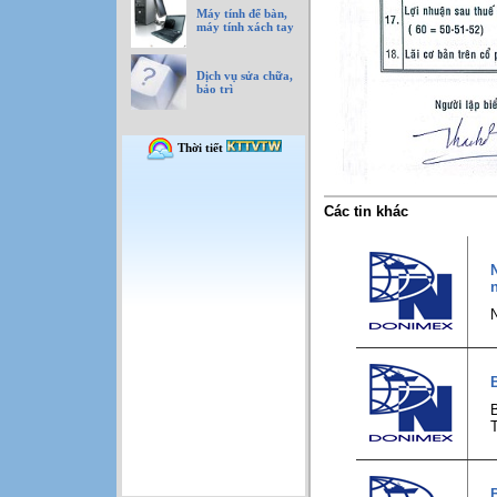
Máy tính để bàn,
máy tính xách tay
Dịch vụ sửa chữa,
bảo trì
Các tin khác
T