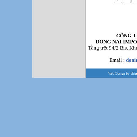
CÔNG T
DONG NAI IMPO
Tầng trệt 94/2 Bis, K
Email :
don
Web Design by
thie