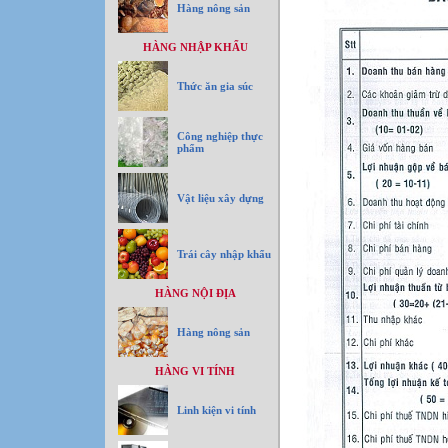
Hàng nông sản
HÀNG NHẬP KHẨU
Thức ăn gia súc
Công nghiệp thực
phẩm
Vật liệu xây dựng
Trái cây nhập khẩu
HÀNG NỘI ĐỊA
Hàng nông sản
HÀNG VI TÍNH
Linh kiện vi tính