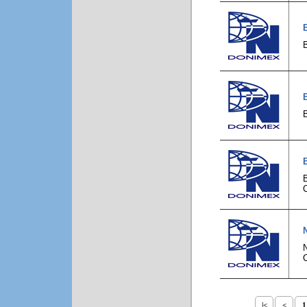
C
C
|<
<
1