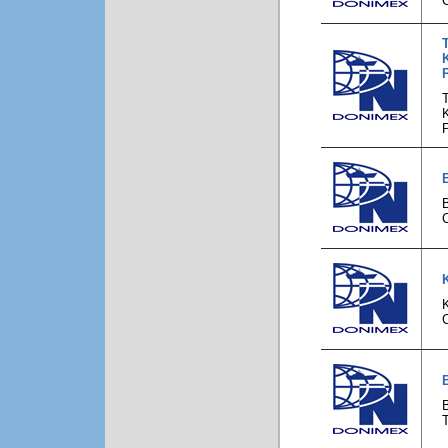
C
C
T