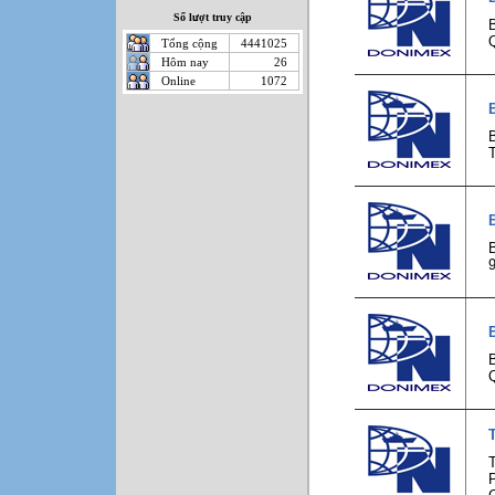
Số lượt truy cập
Tổng cộng
4441025
Hôm nay
26
Online
1072
T