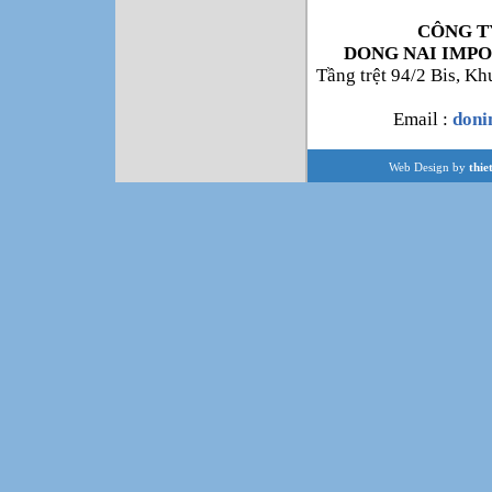
CÔNG T
DONG NAI IMPO
Tầng trệt 94/2 Bis, K
Email :
don
Web Design by
thie