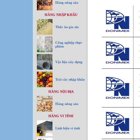
Hàng nông sản
HÀNG NHẬP KHẨU
Thức ăn gia súc
Công nghiệp thực
phẩm
Vật liệu xây dựng
Trái cây nhập khẩu
HÀNG NỘI ĐỊA
Hàng nông sản
HÀNG VI TÍNH
Linh kiện vi tính