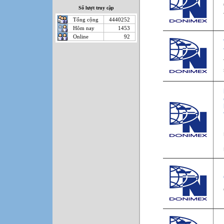
Số lượt truy cập
Tổng cộng
4440252
Hôm nay
1453
Online
92