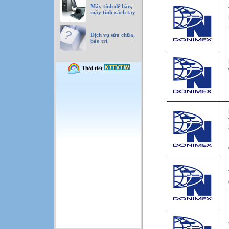
Máy tính để bàn,
máy tính xách tay
Dịch vụ sửa chữa,
bảo trì