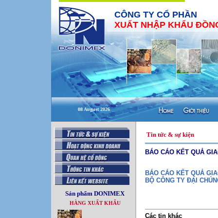
CÔNG TY CỔ PHẦN
XUẤT NHẬP KHẨU ĐỒNG
08 August 2026
Tin tức & sự kiện
BÁO CÁO KẾT QUẢ GIA
BÁO CÁO KẾT QUẢ GIA
BỘ CÔNG TY ĐẠI CHÚN
Sản phẩm DONIMEX
HÀNG XUẤT KHẨU
Các tin khác