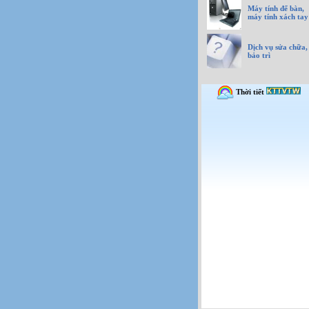
Máy tính để bàn,
máy tính xách tay
Dịch vụ sửa chữa,
bảo trì