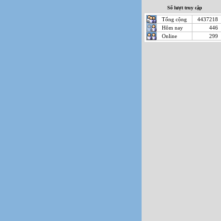
Số lượt truy cập
Tổng cộng
4437218
Hôm nay
446
Online
299