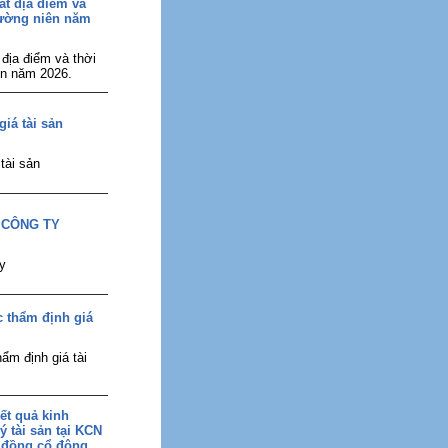
ất địa điểm và
hường niên năm
địa điểm và thời
ên năm 2026.
iá tài sản
tài sản
 CÔNG TY
y
c thẩm định giá
ẩm định giá tài
ết quả kinh
ý tài sản tại KCN
i đồng cổ đông