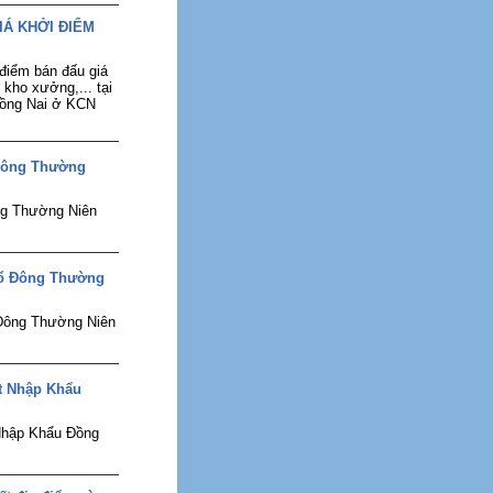
IÁ KHỞI ĐIỂM
điểm bán đấu giá
 kho xưởng,... tại
Đồng Nai ở KCN
 Đông Thường
ng Thường Niên
Cổ Đông Thường
Đông Thường Niên
t Nhập Khẩu
Nhập Khẩu Đồng