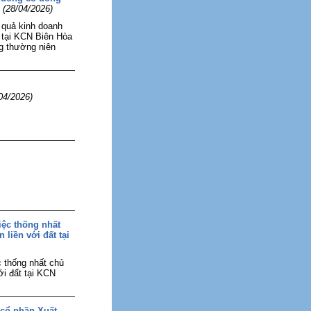
(28/04/2026)
 quả kinh doanh
n tại KCN Biên Hòa
ng thường niên
04/2026)
iệc thống nhất
 liền với đất tại
 thống nhất chủ
ới đất tại KCN
 cổ phần Xuất