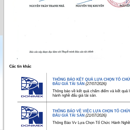
Các tin khác
THÔNG BÁO KẾT QUẢ LỰA CHỌN TỔ CH
ĐẤU GIÁ TÀI SẢN
(27/07/2026)
Thông báo về kết quả chấm điểm và kết quả 
hành nghề đấu giá tài sản.
THÔNG BÁO VỀ VIỆC LỰA CHỌN TỔ CHỨ
ĐẤU GIÁ TÀI SẢN
(21/07/2026)
Thông Báo Vv Lựa Chọn Tổ Chức Hành Nghề 