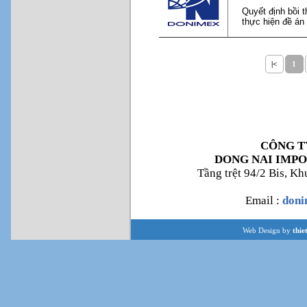
Quyết định bồi 
thực hiện đề án
|<
1
CÔNG T
DONG NAI IMPO
Tầng trệt 94/2 Bis, K
Email :
don
Web Design by
thie