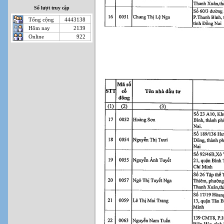
Số lượt truy cập
Tổng cộng
4443138
Hôm nay
2139
Online
922