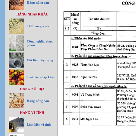
Hàng nông sản
HÀNG NHẬP KHẨU
Thức ăn gia súc
Công nghiệp thực
phẩm
Vật liệu xây dựng
Trái cây nhập khẩu
HÀNG NỘI ĐỊA
Hàng nông sản
HÀNG VI TÍNH
Linh kiện vi tính