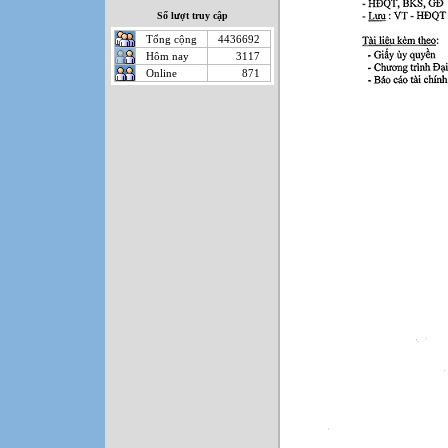
Số lượt truy cập
Tổng cộng
4436692
Hôm nay
3117
Online
871