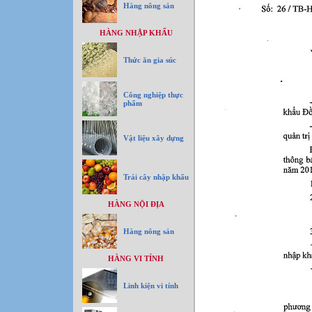
Hàng nông sản
HÀNG NHẬP KHẨU
Thức ăn gia súc
Công nghiệp thực
phẩm
Vật liệu xây dựng
Trái cây nhập khẩu
HÀNG NỘI ĐỊA
Hàng nông sản
HÀNG VI TÍNH
Linh kiện vi tính