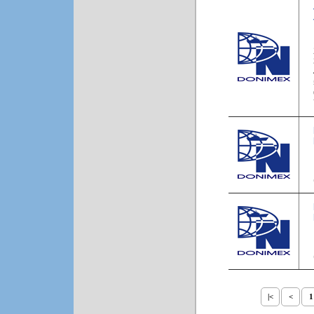
|<
<
1