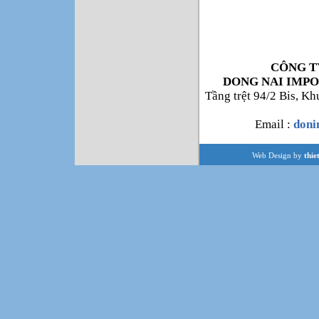
CÔNG T
DONG NAI IMPO
Tầng trệt 94/2 Bis, K
Email :
don
Web Design by
thie