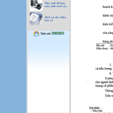
Máy tính để bàn,
máy tính xách tay
Dịch vụ sửa chữa,
bảo trì