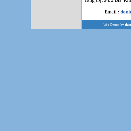
Tầng trệt 94/2 Bis, K
Email :
don
Web Design by
thie