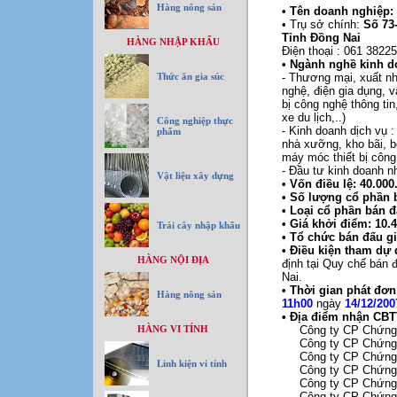
Hàng nông sản
• Tên doanh nghiệ
• Trụ sở chính:
Số 73
Tỉnh Đồng Nai
HÀNG NHẬP KHẨU
Điện thoại : 061 3822
• Ngành nghề kinh d
Thức ăn gia súc
- Thương mại, xuất nh
nghệ, điện gia dụng, v
bị công nghệ thông tin,
xe du lịch,..)
Công nghiệp thực
- Kinh doanh dịch vụ 
phẩm
nhà xưỡng, kho bãi, b
máy móc thiết bị công
- Đầu tư kinh doanh n
Vật liệu xây dựng
• Vốn điều lệ: 40.000
• Số lượng cổ phần b
• Loại cổ phần bán đ
• Giá khởi điểm: 10.
Trái cây nhập khẩu
• Tổ chức bán đấu g
• Điều kiện tham dự 
HÀNG NỘI ĐỊA
định tại Quy chế bán 
Nai.
• Thời gian phát đơn
Hàng nông sản
11h00
ngày
14/12/200
• Địa điểm nhận CBTT
HÀNG VI TÍNH
Công ty CP Chứng
Công ty CP Chứng
Công ty CP Chứng
Linh kiện vi tính
Công ty CP Chứng
Công ty CP Chứng
Công ty CP Chứng