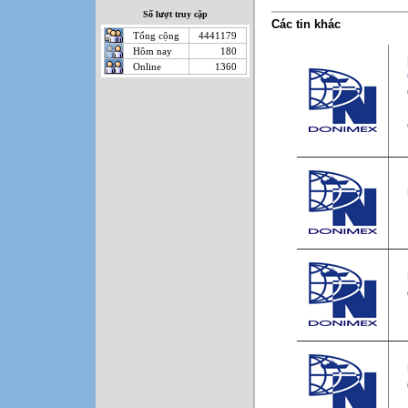
Số lượt truy cập
Các tin khác
Tổng cộng
4441179
Hôm nay
180
Online
1360