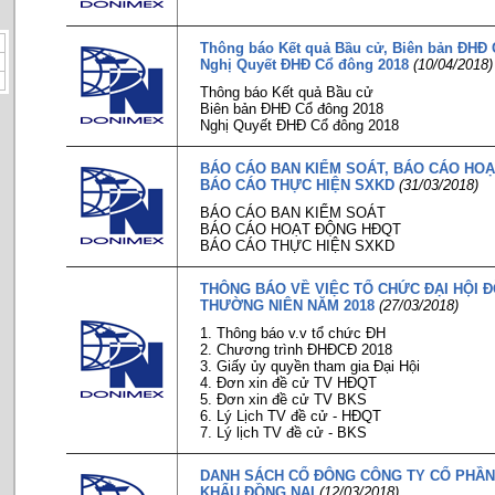
Thông báo Kết quả Bầu cử, Biên bản ĐHĐ 
Nghị Quyết ĐHĐ Cổ đông 2018
(10/04/2018)
Thông báo Kết quả Bầu cử
Biên bản ĐHĐ Cổ đông 2018
Nghị Quyết ĐHĐ Cổ đông 2018
BÁO CÁO BAN KIỂM SOÁT, BÁO CÁO HOẠ
BÁO CÁO THỰC HIỆN SXKD
(31/03/2018)
BÁO CÁO BAN KIỂM SOÁT
BÁO CÁO HOẠT ĐỘNG HĐQT
BÁO CÁO THỰC HIỆN SXKD
THÔNG BÁO VỀ VIỆC TỔ CHỨC ĐẠI HỘI 
THƯỜNG NIÊN NĂM 2018
(27/03/2018)
1. Thông báo v.v tổ chức ĐH
2. Chương trình ĐHĐCĐ 2018
3. Giấy ủy quyền tham gia Đại Hội
4. Đơn xin đề cử TV HĐQT
5. Đơn xin đề cử TV BKS
6. Lý Lịch TV đề cử - HĐQT
7. Lý lịch TV đề cử - BKS
DANH SÁCH CỔ ĐÔNG CÔNG TY CỔ PHẦN
KHẨU ĐỒNG NAI
(12/03/2018)