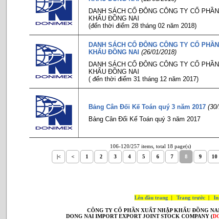
DANH SÁCH CỔ ĐÔNG CÔNG TY CỔ PHẦN
KHẨU ĐỒNG NAI
(đến thời điểm 28 tháng 02 năm 2018)
DANH SÁCH CỔ ĐÔNG CÔNG TY CỔ PHẦN
KHẨU ĐỒNG NAI
(26/01/2018)
DANH SÁCH CỔ ĐÔNG CÔNG TY CỔ PHẦN
KHẨU ĐỒNG NAI
( đến thời điểm 31 tháng 12 năm 2017)
Bảng Cân Đối Kế Toán quý 3 năm 2017
(30
Bảng Cân Đối Kế Toán quý 3 năm 2017
106-120/257 items, total 18 page(s)
|<
<
1
2
3
4
5
6
7
8
9
10
Lên đầu trang
|
Trang trước
|
In
CÔNG TY CỔ PHẦN XUẤT NHẬP KHẨU
ĐỒNG NA
DONG NAI IMPORT EXPORT JOINT STOCK COMPANY (
D