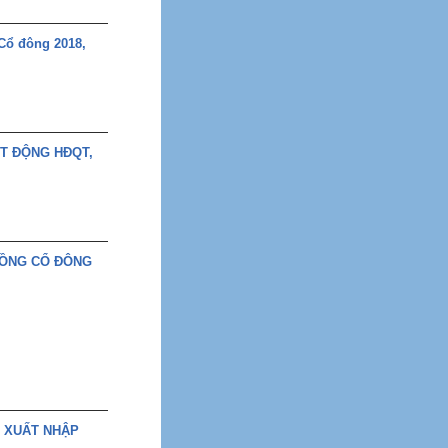
Cổ đông 2018,
T ĐỘNG HĐQT,
ĐỒNG CỔ ĐÔNG
 XUẤT NHẬP