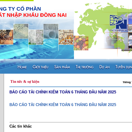
NG TY CỔ PHẦN
ẤT NHẬP KHẨU ĐỒNG NAI
Tin tức & sự kiện
BÁO CÁO TÀI CHÍNH KIỂM TOÁN 6 THÁNG ĐẦU NĂM 2025
BÁO CÁO TÀI CHÍNH KIỂM TOÁN 6 THÁNG ĐẦU NĂM 2025
Các tin khác