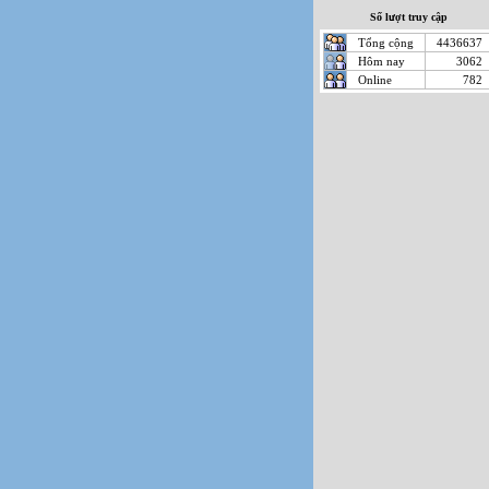
Số lượt truy cập
Tổng cộng
4436637
Hôm nay
3062
Online
782