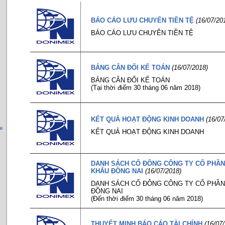
BÁO CÁO LƯU CHUYỂN TIỀN TỆ
(16/07/20
BÁO CÁO LƯU CHUYỂN TIỀN TỆ
BẢNG CÂN ĐỐI KẾ TOÁN
(16/07/2018)
BẢNG CÂN ĐỐI KẾ TOÁN
(Tại thời điểm 30 tháng 06 năm 2018)
KẾT QUẢ HOẠT ĐỘNG KINH DOANH
(16/07
u
KẾT QUẢ HOẠT ĐỘNG KINH DOANH
DANH SÁCH CỔ ĐÔNG CÔNG TY CỔ PHẦN
KHẨU ĐỒNG NAI
(16/07/2018)
DANH SÁCH CỔ ĐÔNG CÔNG TY CỔ PHẦN
ĐỒNG NAI
(Đến thời điểm 30 tháng 06 năm 2018)
THUYẾT MINH BÁO CÁO TÀI CHÍNH
(16/07