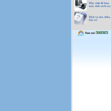
Máy tính để bàn,
máy tính xách tay
Dịch vụ sửa chữa,
bảo trì