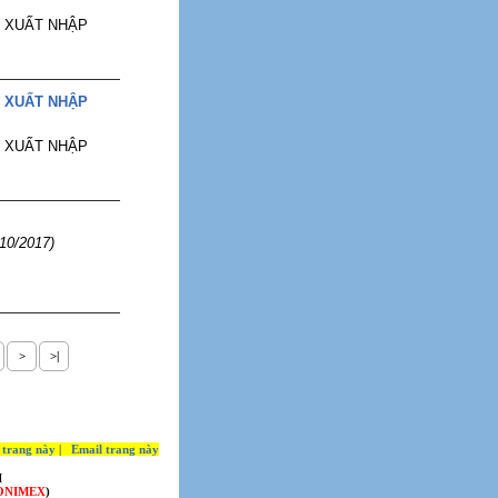
 XUẤT NHẬP
 XUẤT NHẬP
 XUẤT NHẬP
/10/2017)
>
>|
 trang này
|
Email trang này
I
ONIMEX
)