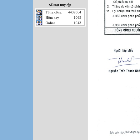
Số lượt truy cập
Tổng cộng
4439864
Hôm nay
1065
Online
1043