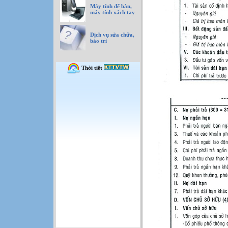
Máy tính để bàn,
máy tính xách tay
Dịch vụ sửa chữa,
bảo trì