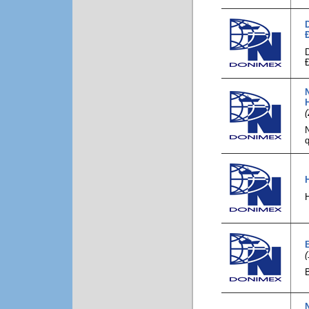
H
(
N
q
H
(