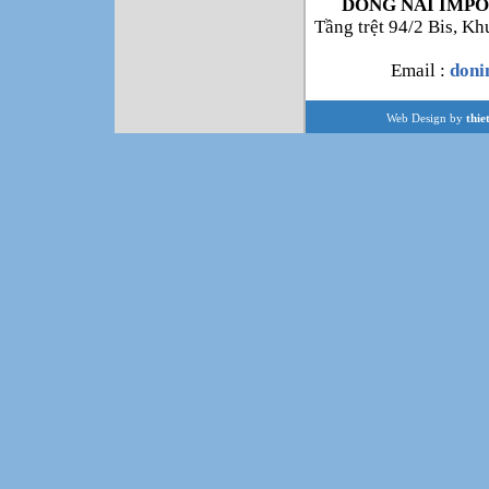
DONG NAI IMPO
Tầng trệt 94/2 Bis, K
Email :
don
Web Design by
thie