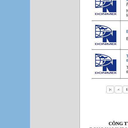
(
N
l
T
|<
<
1
CÔNG T