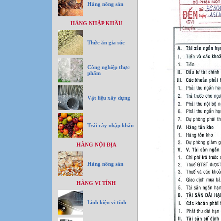
Hàng nông sản
HÀNG NHẬP KHẨU
Thức ăn gia súc
Công nghiệp thực
phẩm
Vật liệu xây dựng
Trái cây nhập khẩu
HÀNG NỘI ĐỊA
Hàng nông sản
HÀNG VI TÍNH
Linh kiện vi tính