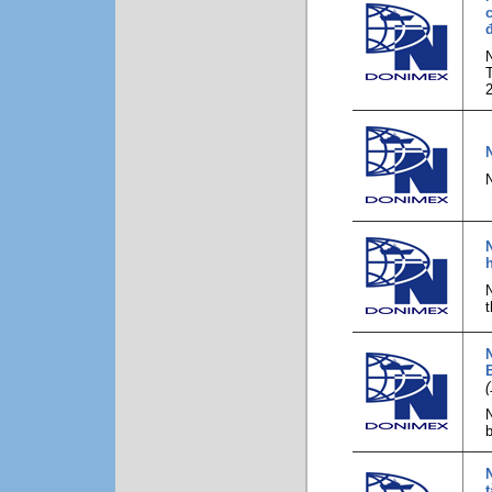
N
N
h
N
t
(
N
b
N
t