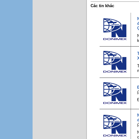
Các tin khác
N
Q
N
k
T
T
n
(
Đ
d
(
N
c